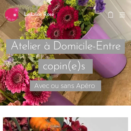
Le Lilas Rose
Atelier à Domicile-Entre
copin(e)s
Avec ou sans Apéro