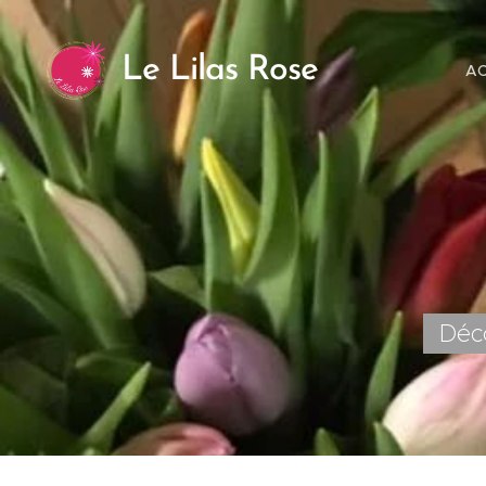
Le Lilas Rose
AC
Déc