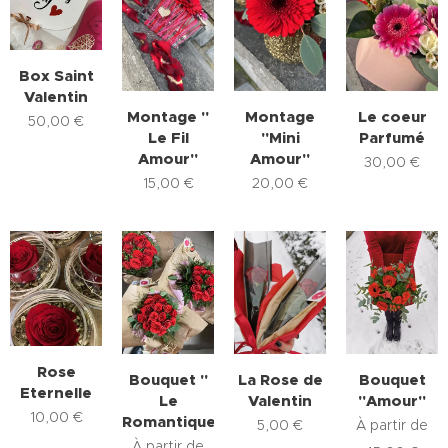
Box Saint
Valentin
Montage "
Montage
Le coeur
50,00
€
Le Fil
"Mini
Parfumé
Amour"
Amour"
30,00
€
15,00
€
20,00
€
Rose
La Rose de
Bouquet
Bouquet "
Eternelle
Valentin
"Amour"
Le
10,00
€
Romantique"
5,00
€
À partir de
À partir de