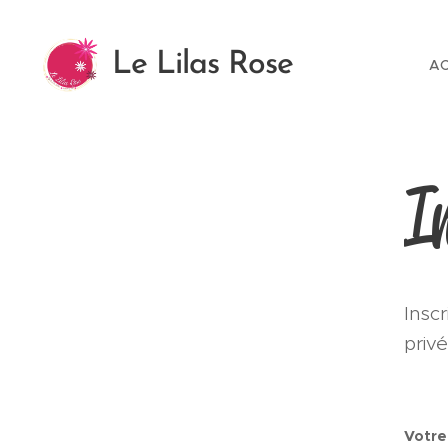
Le Lilas Rose
AC
I
Insc
privé
Votre